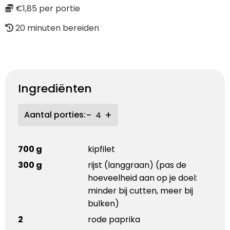
€1,85 per portie
20 minuten bereiden
Ingrediënten
−
+
Aantal porties:
700 g
kipfilet
300 g
rijst (langgraan) (pas de
hoeveelheid aan op je doel:
minder bij cutten, meer bij
bulken)
2
rode paprika