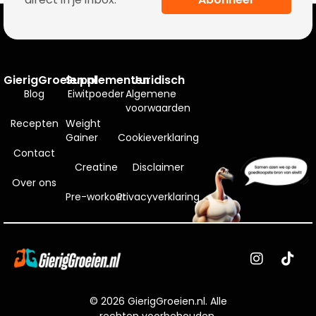
GierigGroeien.nl
Supplementen
Juridisch
Blog
Eiwitpoeder
Algemene
voorwaarden
Recepten
Weight
Gainer
Cookieverklaring
Contact
Creatine
Disclaimer
Over ons
Pre-workout
Privacyverklaring
©
2026
GierigGroeien.nl. Alle
rechten voorbehouden.