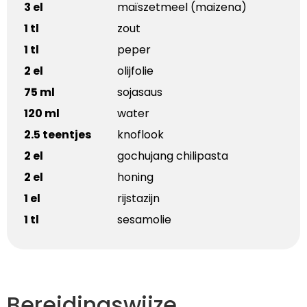
3 el
maïszetmeel (maizena)
1 tl
zout
1 tl
peper
2 el
olijfolie
75 ml
sojasaus
120 ml
water
2.5 teentjes
knoflook
2 el
gochujang chilipasta
2 el
honing
1 el
rijstazijn
1 tl
sesamolie
Bereidingswijze