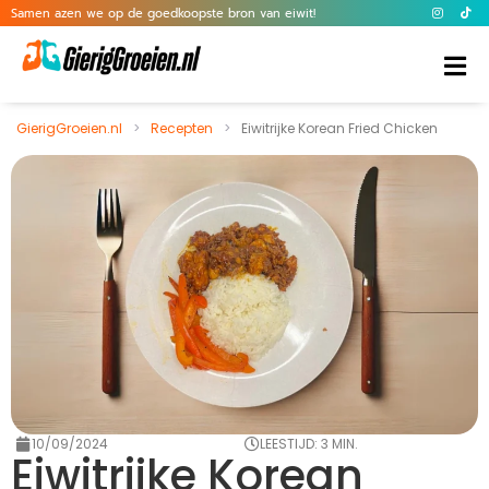
Samen azen we op de goedkoopste bron van eiwit!
GierigGroeien.nl
>
Recepten
>
Eiwitrijke Korean Fried Chicken
10/09/2024
LEESTIJD: 3 MIN.
Eiwitrijke Korean