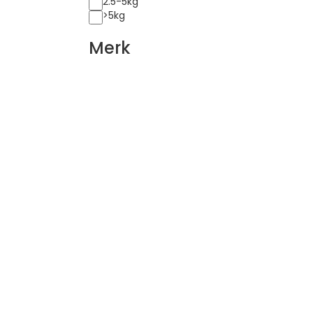
2.5-5kg
>5kg
Merk