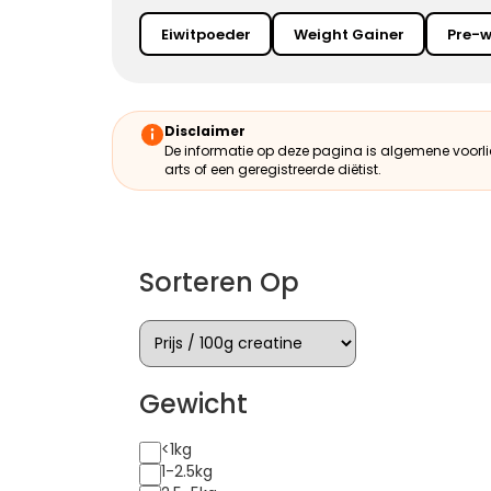
Eiwitpoeder
Weight Gainer
Pre-w
Disclaimer
De informatie op deze pagina is algemene voorl
arts of een geregistreerde diëtist.
Sorteren Op
Gewicht
<1kg
1-2.5kg