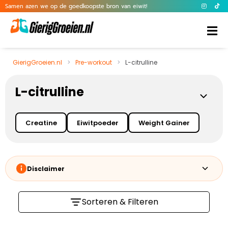
Samen azen we op de goedkoopste bron van eiwit!
GierigGroeien.nl
>
Pre-workout
>
L-citrulline
L-citrulline
Creatine
Eiwitpoeder
Weight Gainer
Disclaimer
Sorteren & Filteren