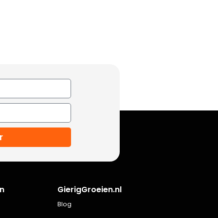
r
n
GierigGroeien.nl
Blog