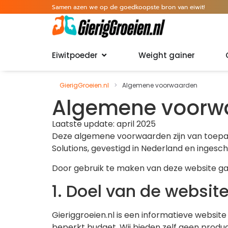
Samen azen we op de goedkoopste bron van eiwit!
Eiwitpoeder
Weight gainer
GierigGroeien.nl
>
Algemene voorwaarden
Algemene voorw
Laatste update: april 2025
Deze algemene voorwaarden zijn van toepas
Solutions, gevestigd in Nederland en inge
Door gebruik te maken van deze website g
1. Doel van de websit
Gieriggroeien.nl is een informatieve websit
beperkt budget. Wij bieden zelf geen product