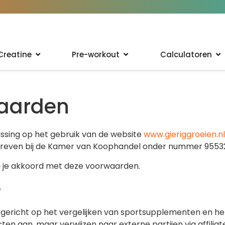
Creatine
Pre-workout
Calculatoren
aarden
sing op het gebruik van de website
www.gieriggroeien.nl
schreven bij de Kamer van Koophandel onder nummer 9553
a je akkoord met deze voorwaarden.
e
e gericht op het vergelijken van sportsupplementen en he
en aan, maar verwijzen naar externe partijen via affiliate